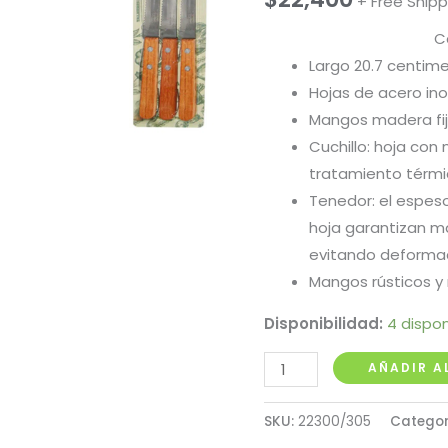
+ Free Shipp
C
Largo 20.7 centime
Hojas de acero ino
Mangos madera fij
Cuchillo: hoja con 
tratamiento térmi
Tenedor: el espeso
hoja garantizan ma
evitando deformac
Mangos rústicos y 
Disponibilidad:
4 dispon
Cuchillos
AÑADIR A
Parrillada
5"
SKU:
22300/305
Categor
Tramontina