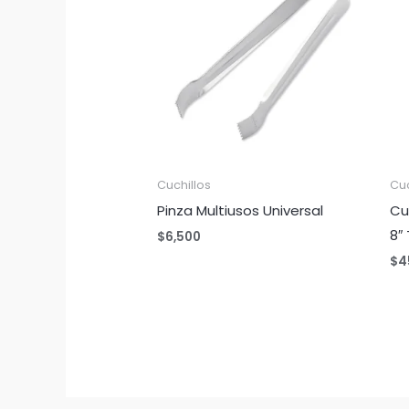
Cuchillos
Cuc
Pinza Multiusos Universal
Cu
8″
$
6,500
$
4