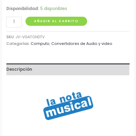
Disponibilidad:
5 disponibles
Convertidor
AÑADIR AL CARRITO
VGA
+
SKU:
JV-VGATOHDTV
Audio
Categorías:
Computo
,
Convertidores de Audio y video
HDMI
cantidad
Descripción