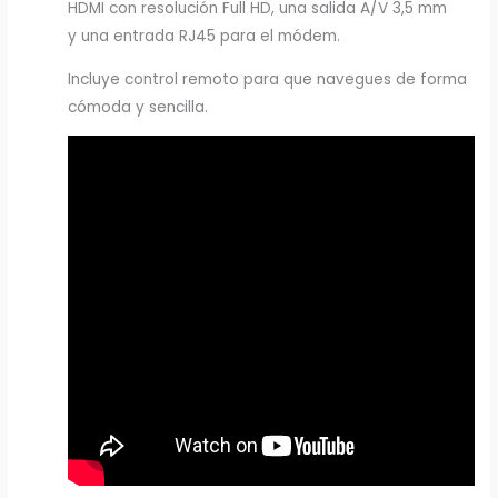
HDMI con resolución Full HD, una salida A/V 3,5 mm
y una entrada RJ45 para el módem.​
Incluye control remoto para que navegues de forma
cómoda y sencilla.​