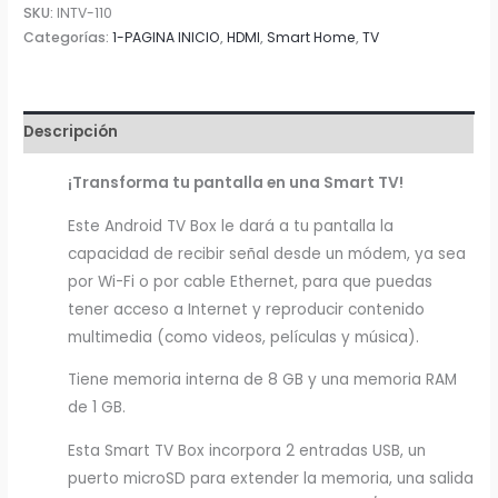
Box
SKU:
INTV-110
Steren
Categorías:
1-PAGINA INICIO
,
HDMI
,
Smart Home
,
TV
INTV-
110
cantidad
Descripción
¡Transforma tu pantalla en una Smart TV!​
Este Android TV Box le dará a tu pantalla la
capacidad de recibir señal desde un módem, ya sea
por Wi-Fi o por cable Ethernet, para que puedas
tener acceso a Internet y reproducir contenido
multimedia (como videos, películas y música).​
Tiene memoria interna de 8 GB y una memoria RAM
de 1 GB.​
Esta Smart TV Box incorpora 2 entradas USB, un
puerto microSD para extender la memoria, una salida