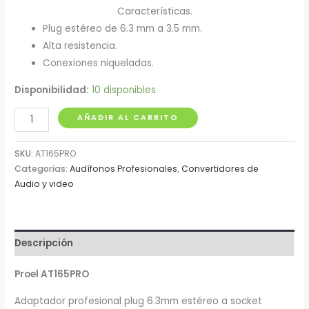
Características.
Plug estéreo de 6.3 mm a 3.5 mm.
Alta resistencia.
Conexiones niqueladas.
Disponibilidad:
10 disponibles
Convertidor
AÑADIR AL CARRITO
Jack
3.5mm
SKU:
AT165PRO
a
Categorías:
Audífonos Profesionales
,
Convertidores de
Audio y video
Plug
1/4
Proel
cantidad
Descripción
Proel AT165PRO
Adaptador profesional plug 6.3mm estéreo a socket