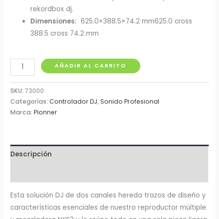
rekordbox dj.
Dimensiones:
625.0×388.5×74.2 mm625.0 cross
388.5 cross 74.2 mm
Controlador
AÑADIR AL CARRITO
XDJ-
RR
SKU:
73000
Pionner
Categorías:
Controlador DJ
,
Sonido Profesional
Marca:
Pionner
DJ
sistema
todo
en
Descripción
uno
Información adicional
cantidad
Esta solución DJ de dos canales hereda trazos de diseño y
características esenciales de nuestro reproductor múltiple