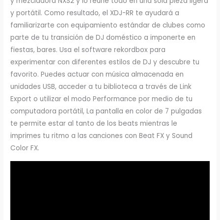
y mezcladora NXS2 y lo reúne todo en una sola pieza ligera
y portátil. Como resultado, el XDJ-RR te ayudará a
familiarizarte con equipamiento estándar de clubes como
parte de tu transición de DJ doméstico a imponerte en
fiestas, bares. Usa el software rekordbox para
experimentar con diferentes estilos de DJ y descubre tu
favorito. Puedes actuar con música almacenada en
unidades USB, acceder a tu biblioteca a través de Link
Export o utilizar el modo Performance por medio de tu
computadora portátil, La pantalla en color de 7 pulgadas
te permite estar al tanto de los beats mientras le
imprimes tu ritmo a las canciones con Beat FX y Sound
Color FX.