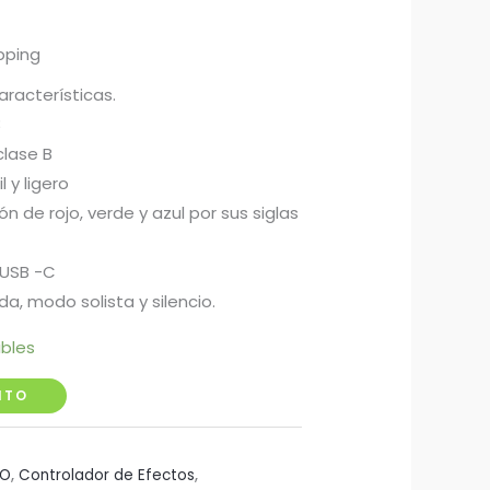
pping
aracterísticas.
3
clase B
 y ligero
 de rojo, verde y azul por sus siglas
 USB -C
a, modo solista y silencio.
ibles
ITO
IO
,
Controlador de Efectos
,