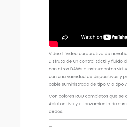
Video 1. Video corporativo de novat
Disfruta de un control táctil y fluid
con otros DAWs e instrumentos virt
con una variedad de dispositivos y 
cable suministrado de tipo C a tipo A
Con colores RGB completos que se adap
Ableton Live y el lanzamiento de sus
dedos.