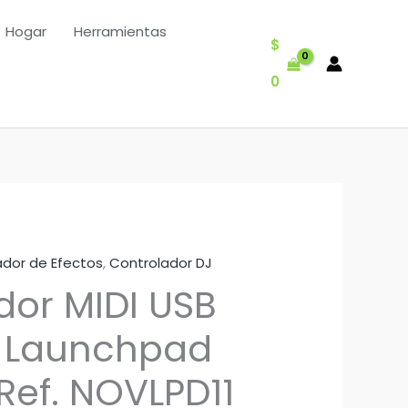
Hogar
Herramientas
$
0
ador de Efectos
,
Controlador DJ
dor MIDI USB
n Launchpad
Ref. NOVLPD11