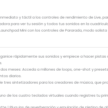
nmediato y táctil a los controles de rendimiento de Live, pa
adora para ver tu sesión y todos tus sonidos en la cuadrícul
unchpad Mini con los controles de Pararada, modo solista y
 organice rápidamente sus sonidos y empiece a hacer pistas
a.
dos meses: Acceda a millones de loops, one-shot y presets 
tos diarios.
de tres sintetizadores para los creadores de música, que pr
uno de los cuatro teclados virtuales cuando registres tu pr
e | Plug-ins de reverberación y emulación de pletina de al