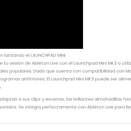
ion lanzando el LAUNCHPAD MINI
o de tu sesión de Ableton Live con el Launchpad Mini MK3 o ut
uales populares. Dado que cuenta con compatibilidad con M
programas anfitriones. El Launchpad Mini MK3 puede ser alim
.
tan a sus clips y escenas, las brillantes almohadillas facil
 sonidos. Se integra perfectamente con Ableton Live para lle