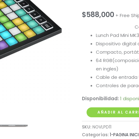
$
588,000
+ Free Shi
C
Lunch Pad Mini MK
Dispositivo digital 
Compacto, portátil
64 RGB(composición
en ingles)
Cable de entrada
Controles de parad
Disponibilidad:
1 dispon
Controlador
AÑADIR AL CARR
MIDI
SKU:
NOVLPD11
USB
Categorías:
1-PAGINA INIC
Novation