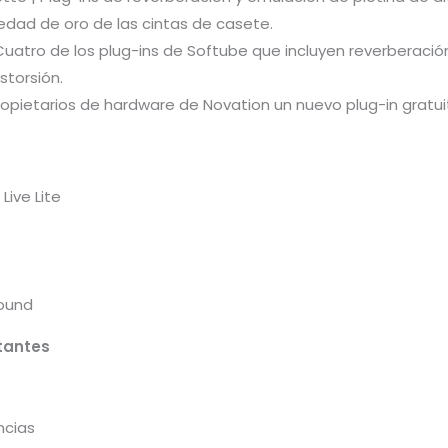
 edad de oro de las cintas de casete.
uatro de los plug-ins de Softube que incluyen reverberació
storsión.
propietarios de hardware de Novation un nuevo plug-in grat
ive Lite
Sound
tantes
ncias