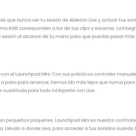
 más que nunca ver tu sesión de Ableton Live y activar tus s
ma RGB corresponden a los de tus clips y escenas. La integ
tu sesión al alcance de tu mano para que puedas pasar má
on el Launchpad Mini. Con sus prácticos controles manuales
 a paso para arrancar, hemos ido más lejos que nunca para f
e cuadrícula para todo intérprete con Live.
en pequeños paquetes. Launchpad Mini es nuestro control
a. Llévalo a donde sea, para acceder a tus sonidos cuando te