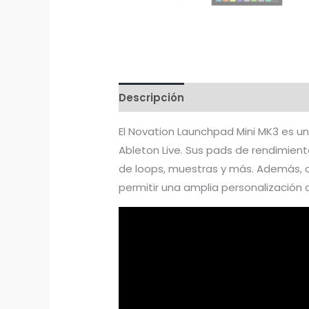
Descripción
El Novation Launchpad Mini MK3 es un
Ableton Live. Sus pads de rendimiento
de loops, muestras y más. Además, c
permitir una amplia personalización 