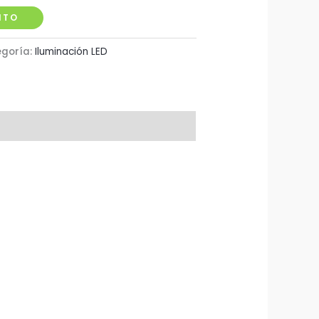
ITO
goría:
Iluminación LED