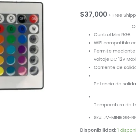
$
37,000
+ Free Shipp
C
Control Mini RGB
WIFI compatible co
Permite mediante 
voltaje DC 12V Má
Corriente de sali
Potencia de salid
Temperatura de tr
Sku: JV-MINIRGB-R
Disponibilidad:
1 dispon