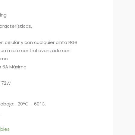
ing
aracterísticas.
n celular y con cualquier cinta RGB
un micro control avanzado con
ximo
da 6A Máximo
a 72W
abajo: -20°C – 60°C.
F
ibles