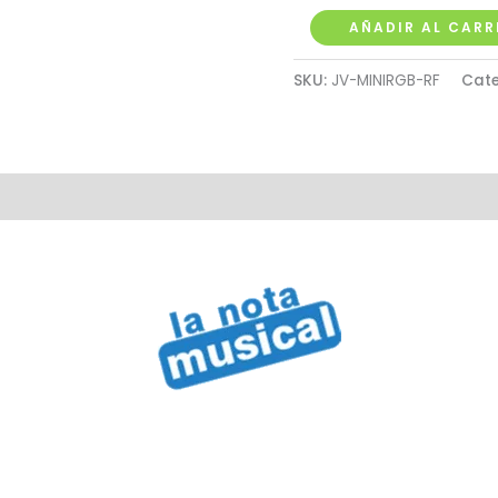
Control
AÑADIR AL CARR
Mini
SKU:
JV-MINIRGB-RF
Cate
RGB
Wifi
con
App
Compatible
con
el
Celular
cantidad