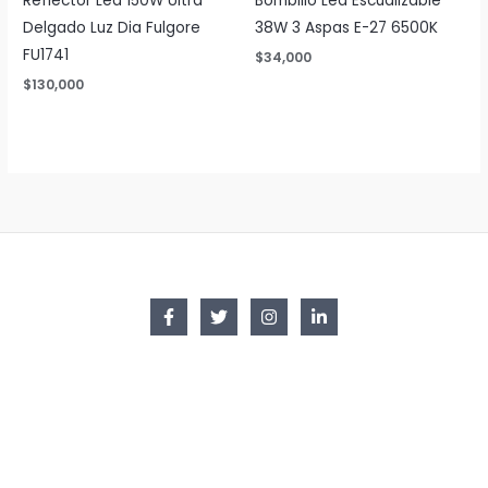
Reflector Led 150W Ultra
Bombillo Led Escualizable
Delgado Luz Dia Fulgore
38W 3 Aspas E-27 6500K
FU1741
$
34,000
$
130,000