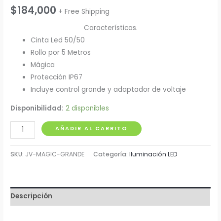
$
184,000
+ Free Shipping
Características.
Cinta Led 50/50
Rollo por 5 Metros
Mágica
Protección IP67
Incluye control grande y adaptador de voltaje
Disponibilidad:
2 disponibles
Cinta
AÑADIR AL CARRITO
Led
Mágica
SKU:
JV-MAGIC-GRANDE
Categoría:
Iluminación LED
IP67
con
Control
Descripción
y
Adaptador