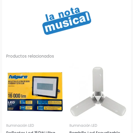
x
5
Metros
cantidad
Productos relacionados
Iluminación LED
Iluminación LED