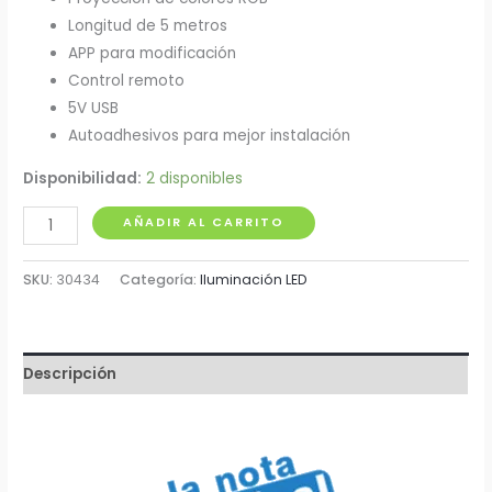
Longitud de 5 metros
APP para modificación
Control remoto
5V USB
Autoadhesivos para mejor instalación
Disponibilidad:
2 disponibles
Cinta
AÑADIR AL CARRITO
Led
60
SKU:
30434
Categoría:
Iluminación LED
Luces
x
5
Descripción
Metros
cantidad