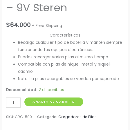
– 9V Steren
$
64.000
+ Free Shipping
Características
Recarga cualquier tipo de batería y mantén siempre
funcionando tus equipos electrónicos.
Puedes recargar varias pilas al mismo tiempo
Compatible con pilas de níquel-metal y níquel-
cadmio
Nota: La pilas recargables se venden por separado
Disponibilidad:
2 disponibles
Cargador
AÑADIR AL CARRITO
Universal
de
SKU:
CRG-500
Categoría:
Cargadores de Pilas
Baterias
AA