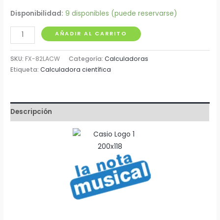
Disponibilidad:
9 disponibles (puede reservarse)
Calculadora
AÑADIR AL CARRITO
300
Funciones
SKU:
FX-82LACW
Categoría:
Calculadoras
Casio
Etiqueta:
Calculadora científica
Fx-
82LA
CW
Descripción
cantidad