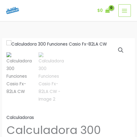
Ir
$
0
al
contenido
Calculadoras
Calculadora 300