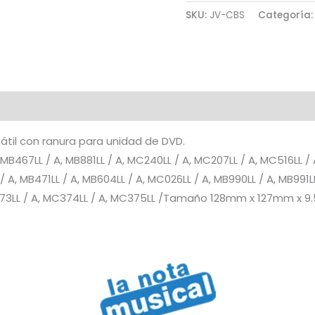
SKU:
JV-CBS
Categoría
Duro
Externo
9.5
cantidad
átil con ranura para unidad de DVD.
B467LL / A, MB881LL / A, MC240LL / A, MC207LL / A, MC516LL / 
, MB471LL / A, MB604LL / A, MC026LL / A, MB990LL / A, MB991LL 
C373LL / A, MC374LL / A, MC375LL /Tamaño 128mm x 127mm x 