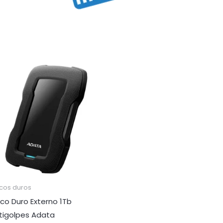
scos duros
sco Duro Externo 1Tb
tigolpes Adata