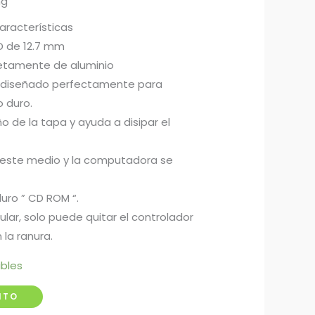
ng
aracterísticas
 de 12.7 mm
etamente de aluminio
á diseñado perfectamente para
 duro.
 de la tapa y ayuda a disipar el
e este medio y la computadora se
uro ” CD ROM “.
ar, solo puede quitar el controlador
 la ranura.
ibles
ITO