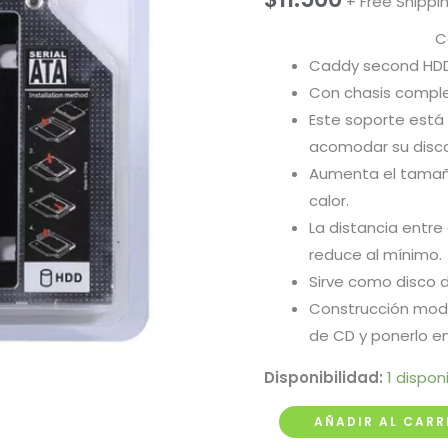
+ Free Shippi
C
Caddy second HDD
Con chasis compl
Este soporte est
acomodar su disco
Aumenta el tamaño
calor.
La distancia entr
reduce al mínimo.
Sirve como disco d
Construcción modul
de CD y ponerlo en
Disponibilidad:
1 dispon
Caddy
AÑADIR AL CARR
Disco