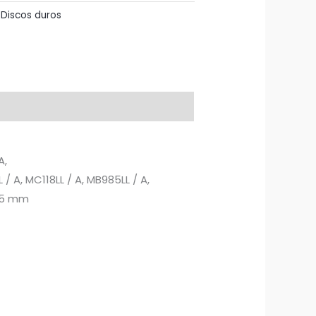
:
Discos duros
A,
/ A, MC118LL / A, MB985LL / A,
9.5 mm