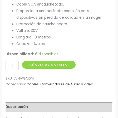
Cable VGA encauchetado.
Proporciona una perfecta conexión entre
dispositivos sin perdida de calidad en la imagen.
Protección de caucho negro.
Voltaje: 30V.
Longitud: 10 metros.
Cabezas Azules.
Disponibilidad:
6 disponibles
Cable
AÑADIR AL CARRITO
VGA
10
SKU:
JV-FVGA10M
Metros
Categorías:
Cables
,
Convertidores de Audio y video
cantidad
Descripción