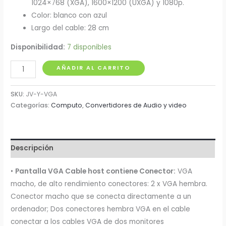
1024×768 (XGA), 1600×1200 (UXGA) y 1080p.
Color: blanco con azul
Largo del cable: 28 cm
Disponibilidad:
7 disponibles
Cable
AÑADIR AL CARRITO
Splitter
Y
SKU:
JV-Y-VGA
VGA
Categorías:
Computo
,
Convertidores de Audio y video
cantidad
Descripción
•
Pantalla VGA Cable host contiene Conector:
VGA
macho, de alto rendimiento conectores: 2 x VGA hembra.
Conector macho que se conecta directamente a un
ordenador; Dos conectores hembra VGA en el cable
conectar a los cables VGA de dos monitores