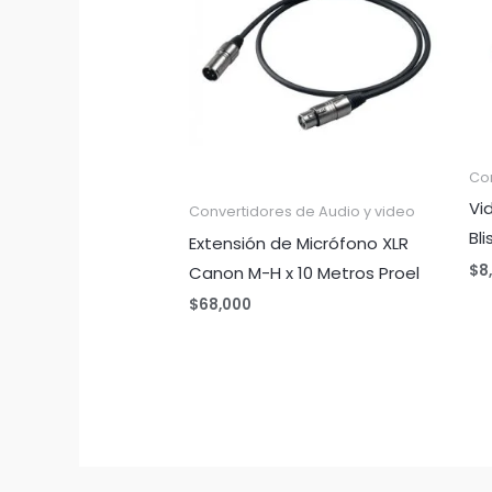
Con
Vi
Convertidores de Audio y video
Bli
Extensión de Micrófono XLR
$
8
Canon M-H x 10 Metros Proel
$
68,000