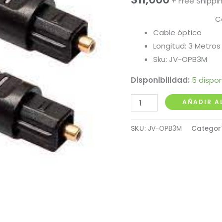
+ Free Shippi
C
Cable óptico
Longitud: 3 Metros
Sku: JV-OPB3M
Disponibilidad:
5 dispon
Cable
AÑADIR A
Óptico
x
SKU:
JV-OPB3M
Categor
3
Metros
cantidad