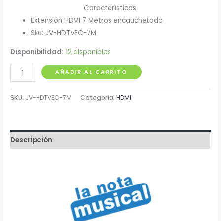
Características.
Extensión HDMI 7 Metros encauchetado
Sku: JV-HDTVEC-7M
Disponibilidad:
12 disponibles
Cable
AÑADIR AL CARRITO
HDMI
Encauchetado
SKU:
JV-HDTVEC-7M
Categoría:
HDMI
7
Metros
cantidad
Descripción