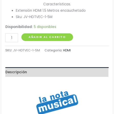
Características.
Extensión HDMI 1.5 Metros encauchetado
Sku: JV-HDTVEC-1-5M
Disponibilidad:
5 disponibles
Cable
AÑADIR AL CARRITO
HDMI
Encauchetado
SKU:
JV-HDTVEC-1-5M
Categoría:
HDMI
1.5
Metros
cantidad
Descripción