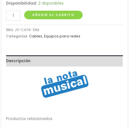
Disponibilidad:
2 disponibles
Cable
AÑADIR AL CARRITO
de
Red
SKU:
JV-CAT6-10M
Blanco
Categorías:
Cables
,
Equipos para redes
CAT
6e
10
Descripción
Metros
cantidad
Productos relacionados