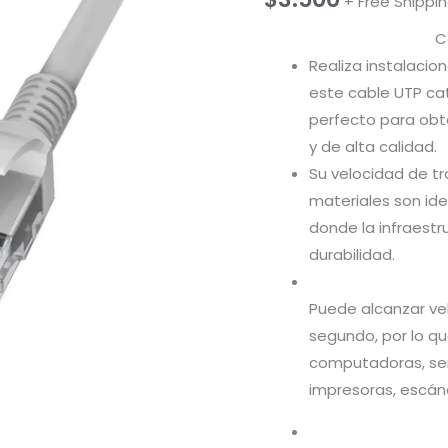
+ Free Shippi
C
Realiza instalaci
este cable UTP ca
perfecto para obt
y de alta calidad.
Su velocidad de t
materiales son id
donde la infraestr
durabilidad.
Puede alcanzar vel
segundo, por lo qu
computadoras, ser
impresoras, escán