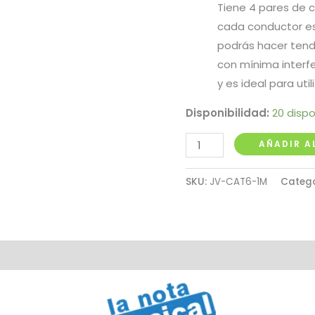
Tiene 4 pares de c
cada conductor es
podrás hacer tendi
con mínima interfe
y es ideal para util
Disponibilidad:
20 dispo
Cable
AÑADIR A
de
Red
SKU:
JV-CAT6-1M
Categ
Blanco
CAT
6e
1
Metro
cantidad