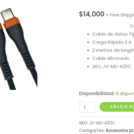
$
14,000
+ Free Shipp
C
Cable de datos Ti
Carga Rápida 3 A
2 metros de longi
Cable siliconado
SKU. JV-MD-A20C
Disponibilidad:
8 dispon
Cable
AÑADIR A
de
Datos
SKU:
JV-MD-A20C
Tipo
Categorías:
Accesorios pa