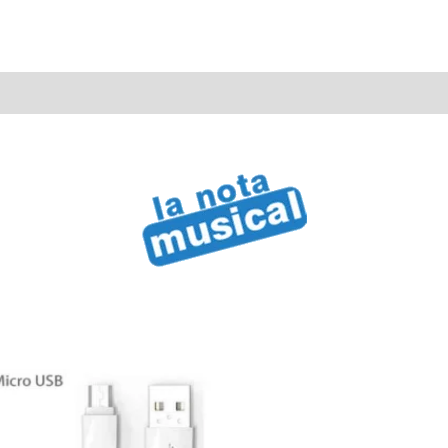
C
con
Carga
Rápida
3A
2
Metros
Siliconado
cantidad