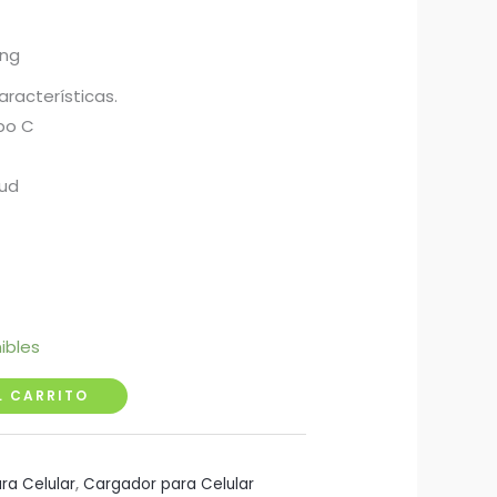
ing
aracterísticas.
po C
tud
ibles
L CARRITO
ra Celular
,
Cargador para Celular