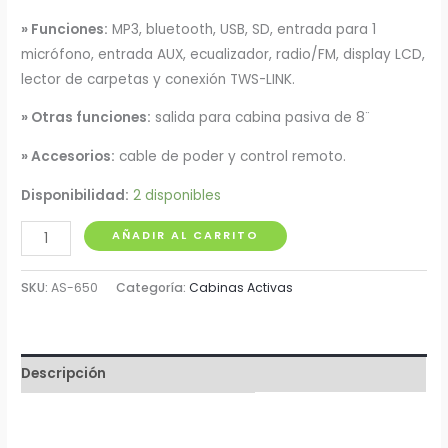
» Funciones:
MP3, bluetooth, USB, SD, entrada para 1
micrófono, entrada AUX, ecualizador, radio/FM, display LCD,
lector de carpetas y conexión TWS-LINK.
» Otras funciones:
s
alida para cabina pasiva de 8¨
» Accesorios:
cable de poder y control remoto.
Disponibilidad:
2 disponibles
Cabina
AÑADIR AL CARRITO
Activa
8"
SKU:
AS-650
Categoría:
Cabinas Activas
6.500W
Audio
Sound
Descripción
cantidad