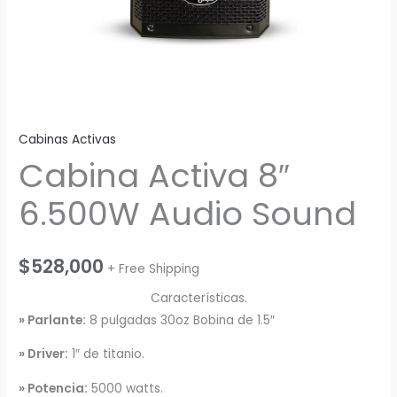
Cabinas Activas
Cabina Activa 8″
6.500W Audio Sound
$
528,000
+ Free Shipping
Características.
»
Parlante:
8 pulgadas 30oz Bobina de 1.5″
» Driver
:
1″ de titanio.
» Potencia
:
5000 watts.