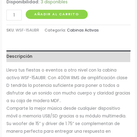
Disponibilidad:
3 disponibles
Cabina
AÑADIR AL CARRITO
Activa
15"
SKU:
WSF-15AUBR
Categoría:
Cabinas Activas
en
Madera
400W
Descripción
Pro
Dj
Lleva tus fiestas o eventos a otro nivel con la cabina
cantidad
activa WSF-15AUBR. Con 400W RMS de amplificación clase
D tendrás la potencia suficiente para poner a todos a
disfrutar de un sonido con mucho cuerpo y claridad gracias
a su caja de madera MDF..
Comparte la mejor música desde cualquier dispositivo
móvil o memoria USB/SD gracias a su módulo multimedia.
Su woofer de 15” y driver de 1.75” se complementan de
manera perfecta para entregar una respuesta en