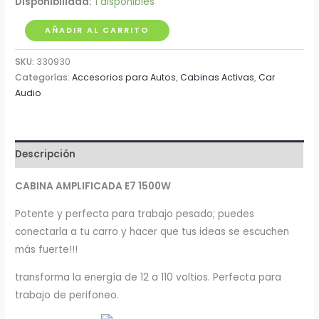
Disponibilidad:
1 disponibles
Cabina
AÑADIR AL CARRITO
Activa
SKU:
330930
15"
Categorías:
Accesorios para Autos
,
Cabinas Activas
,
Car
800W
Audio
12V
con
Conexión
Compatible
Descripción
para
CABINA AMPLIFICADA E7 1500W
Carro
Spain
Potente y perfecta para trabajo pesado; puedes
E7
conectarla a tu carro y hacer que tus ideas se escuchen
cantidad
más fuerte!!!
transforma la energía de 12 a 110 voltios. Perfecta para
trabajo de perifoneo.