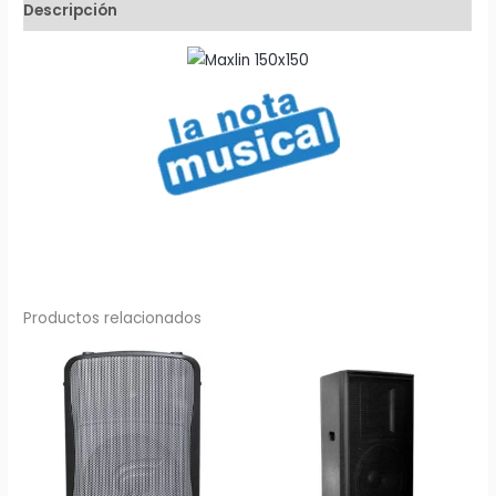
Bluetooth,
Descripción
MP3
y
Radio
FM
Maxlin
cantidad
Productos relacionados