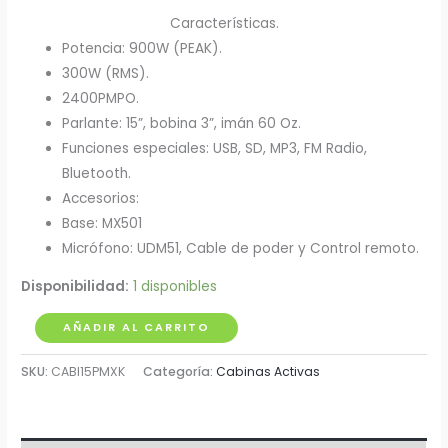
Características.
Potencia: 900W (PEAK).
300W (RMS).
2400PMPO.
Parlante: 15”, bobina 3”, imán 60 Oz.
Funciones especiales: USB, SD, MP3, FM Radio,
Bluetooth.
Accesorios:
Base: MX501
Micrófono: UDM51, Cable de poder y Control remoto.
Disponibilidad:
1 disponibles
Cabina
AÑADIR AL CARRITO
Activa
SKU:
CABI15PMXK
Categoría:
Cabinas Activas
15"
900W
Con