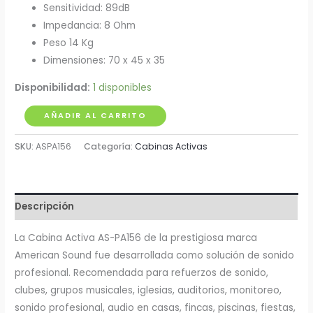
Sensitividad: 89dB
Impedancia: 8 Ohm
Peso 14 Kg
Dimensiones: 70 x 45 x 35
Disponibilidad:
1 disponibles
Cabina
AÑADIR AL CARRITO
Activa
SKU:
ASPA156
Categoría:
Cabinas Activas
15"
6.00W
con
Blue
Descripción
tooth
,
La Cabina Activa AS-PA156 de la prestigiosa marca
MP3
American Sound fue desarrollada como solución de sonido
y
profesional. Recomendada para refuerzos de sonido,
Radio
clubes, grupos musicales, iglesias, auditorios, monitoreo,
FM
sonido profesional, audio en casas, fincas, piscinas, fiestas,