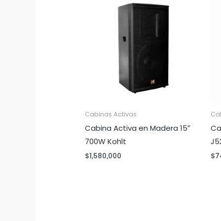
Cabinas Activas
Ca
Cabina Activa en Madera 15″
Ca
700W Kohlt
J5
$
1,580,000
$
7