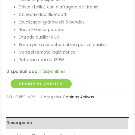
Driver (brillo) con diafragma de titanio
Conectividad Bluetooth
Ecualizador gráfico de 5 bandas.
Radio FM incorporado.
Entrada auxiliar RCA.
Salida para conectar cabina pasiva auxiliar.
Control remoto inalámbrico.
Potencia real de 120W.
Disponibilidad:
1 disponibles
Cabina
AÑADIR AL CARRITO
Activa
SKU:
PB15E-MP3
Categoría:
Cabinas Activas
15"
120W
Pro
DJ
Descripción
cantidad