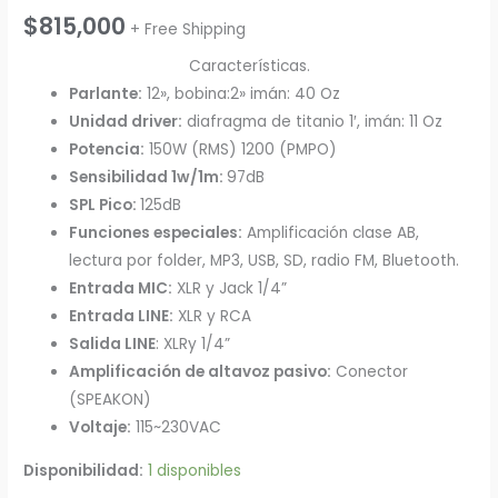
$
815,000
+ Free Shipping
Características.
Parlante:
12», bobina:2» imán: 40 Oz
Unidad driver:
diafragma de titanio 1′, imán: 11 Oz
Potencia:
150W (RMS) 1200 (PMPO)
Sensibilidad 1w/1m:
97dB
SPL Pico:
125dB
Funciones especiales:
Amplificación clase AB,
lectura por folder, MP3, USB, SD, radio FM, Bluetooth.
Entrada MIC:
XLR y Jack 1/4”
Entrada LINE:
XLR y RCA
Salida LINE
: XLRy 1/4”
Amplificación de altavoz pasivo:
Conector
(SPEAKON)
Voltaje:
115~230VAC
Disponibilidad:
1 disponibles