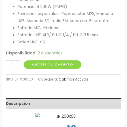
Potencia: 4.200W (PMPO)
Funciones especiales: Reproductor MP3, Memoria
USB, Memoria SD, radio FM, conexion Bluetooth.
Entrada MIC: Hibridos
Entrada LINE: XLR/ PLUG 1/4 / PLUG 3.5 mm
Salida LINE: XLR
Disponibilidad:
2 disponibles
Cabina
AÑADIR AL CARRITO
Activa
12"
SKU:
JRPT00150
Categoría:
Cabinas Activas
350W
J&R
-
Descripción
Clase
D
cantidad