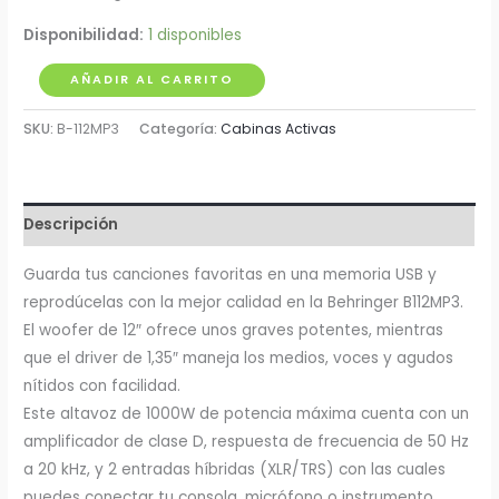
Disponibilidad:
1 disponibles
Cabina
AÑADIR AL CARRITO
Activa
SKU:
B-112MP3
Categoría:
Cabinas Activas
12"
300W
Behringer
cantidad
Descripción
Guarda tus canciones favoritas en una memoria USB y
reprodúcelas con la mejor calidad en la Behringer B112MP3.
El woofer de 12″ ofrece unos graves potentes, mientras
que el driver de 1,35″ maneja los medios, voces y agudos
nítidos con facilidad.
Este altavoz de 1000W de potencia máxima cuenta con un
amplificador de clase D, respuesta de frecuencia de 50 Hz
a 20 kHz, y 2 entradas híbridas (XLR/TRS) con las cuales
puedes conectar tu consola, micrófono o instrumento