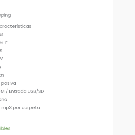
pping
aracterísticas
as
r 1″
S
 W
m
as
 pasiva
FM / Entrada USB/SD
ono
o mp3 por carpeta
ibles