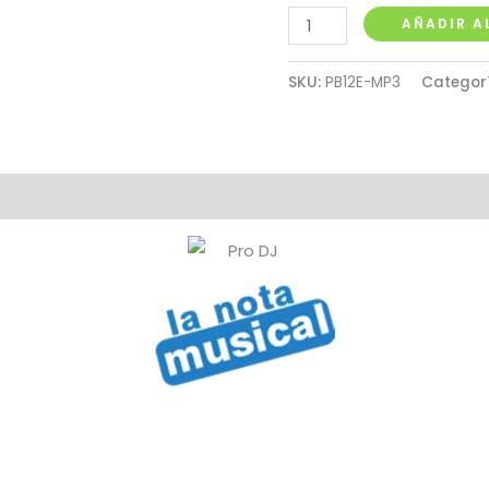
Cabina
AÑADIR A
Activa
12"
SKU:
PB12E-MP3
Categor
100W
Pro
Dj
Con
Bluetooth
y
MP3
cantidad