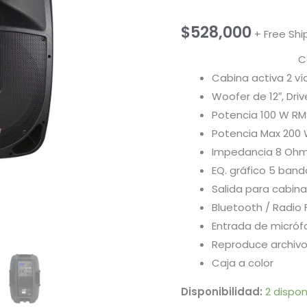
$
528,000
+ Free Shi
C
Cabina activa 2 ví
Woofer de 12″, Drive
Potencia 100 W RM
Potencia Max 200
Impedancia 8 Oh
EQ. gráfico 5 band
Salida para cabina
Bluetooth / Radio 
Entrada de micróf
Reproduce archiv
Caja a color
Disponibilidad:
2 dispon