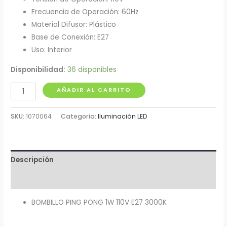
Frecuencia de Operación: 60Hz
Material Difusor: Plástico
Base de Conexión: E27
Uso: Interior
Disponibilidad:
36 disponibles
Bombillo
AÑADIR AL CARRITO
Pin
Pon
SKU:
1070064
Categoría:
Iluminación LED
1W
W27
110V
Descripción
NIPPON
cantidad
Información adicional
BOMBILLO PING PONG 1W 110V E27 3000K