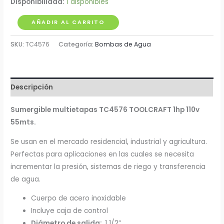
Disponibilidad:
1 disponibles
Bomba
AÑADIR AL CARRITO
Sumergible
SKU:
TC4576
Categoría:
Bombas de Agua
Acero
Inoxidable
1HP
Tipo
Descripción
Bala
Toolcraft
Sumergible multietapas TC4576 TOOLCRAFT 1hp 110v
cantidad
55mts.
Se usan en el mercado residencial, industrial y agricultura.
Perfectas para aplicaciones en las cuales se necesita
incrementar la presión, sistemas de riego y transferencia
de agua.
Cuerpo de acero inoxidable
Incluye caja de control
Diámetro de salida:
1 1/2”