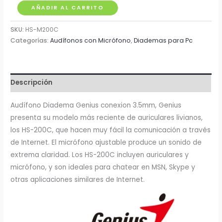
Audífonos
AÑADIR AL CARRITO
con
SKU:
HS-M200C
Micrófono
Categorías:
Audífonos con Micrófono
,
Diademas para Pc
Genius
HS-
M200C
cantidad
Descripción
Audífono Diadema Genius conexion 3.5mm, Genius
presenta su modelo más reciente de auriculares livianos,
los HS-200C, que hacen muy fácil la comunicación a través
de Internet. El micrófono ajustable produce un sonido de
extrema claridad. Los HS-200C incluyen auriculares y
micrófono, y son ideales para chatear en MSN, Skype y
otras aplicaciones similares de Internet.