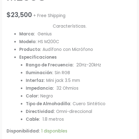
$
23,500
+ Free Shipping
Características.
Marca:
Genius
Modelo:
HS M200C
Producto:
Audífono con Micrófono
Especificaciones
Rango de Frecuencia:
20Hz-20kHz
Iluminación:
Sin RGB
Interfaz:
Mini jack 3.5 mm
Impedancia:
32 Ohmios
Color:
Negro
Tipo de Almohadilla:
Cuero Sintético
Directividad:
Omni-direccional
Cable:
1.8 metros
Disponibilidad:
1 disponibles