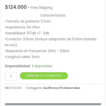
$
124.000
+ Free Shipping
Características.
•Tamaño de parlante: 57mm.
•Impedancia: 64 Ohm.
•Sensibilidad: 107dB +/- 3dB.
•Conector: 3.5mm (incluye adaptador de 6.3mm bañado
en oro).
•Respuesta en frecuencia: 20Hz – 20kHz.
•Longitud cable: 3mts.
Disponibilidad:
3 disponibles
Audífonos
AÑADIR AL CARRITO
Behringer
HC200
SKU:
HC200
Categoría:
Audífonos Profesionales
cantidad