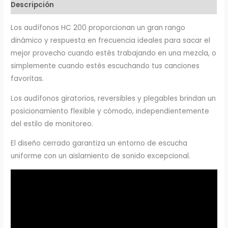
Descripción
Los audífonos HC 200 proporcionan un gran rango
dinámico y respuesta en frecuencia ideales para sacar el
mejor provecho cuando estés trabajando en una mezcla, o
simplemente cuando estés escuchando tus canciones
favoritas.
Los audífonos giratorios, reversibles y plegables brindan un
posicionamiento flexible y cómodo, independientemente
del estilo de monitoreo.
El diseño cerrado garantiza un entorno de escucha
uniforme con un aislamiento de sonido excepcional.