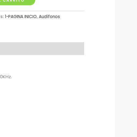
L CARRITO
s:
1-PAGINA INICIO
,
Audífonos
20KHz.