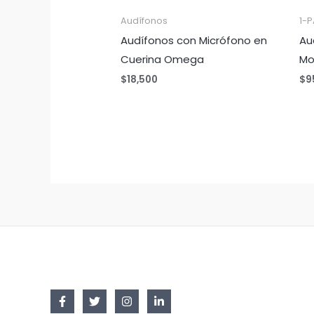
Audífonos
1-P
Audífonos con Micrófono en
Au
Cuerina Omega
M
$
18,500
$
9