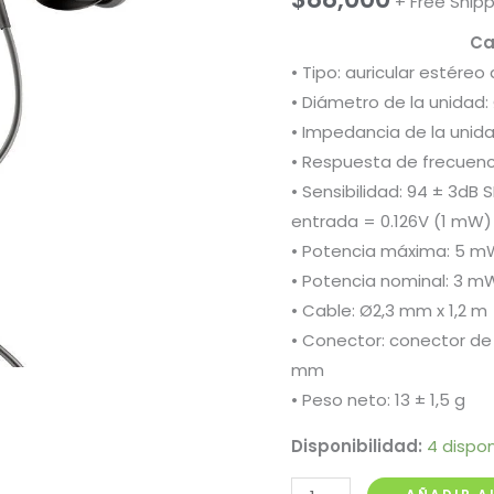
+ Free Ship
Ca
• Tipo: auricular estéreo
• Diámetro de la unidad
• Impedancia de la unida
• Respuesta de frecuenc
• Sensibilidad: 94 ± 3dB 
entrada = 0.126V (1 mW)
• Potencia máxima: 5 m
• Potencia nominal: 3 m
• Cable: Ø2,3 mm x 1,2 m
• Conector: conector de
mm
• Peso neto: 13 ± 1,5 g
Disponibilidad:
4 dispon
Audifono