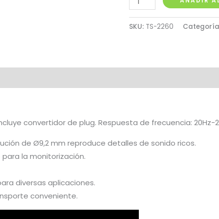
AÑADIR A
Takstar
In
SKU:
TS-2260
Categoría
Ear
TS-
2260
cantidad
incluye convertidor de plug. Respuesta de frecuencia: 20Hz-
lución de Ø9,2 mm reproduce detalles de sonido ricos.
para la monitorización.
ra diversas aplicaciones.
ransporte conveniente.