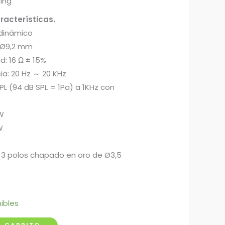
ping
racterísticas.
 dinámico
: Ø9,2 mm
d: 16 Ω ± 15%
ia: 20 Hz ～ 20 KHz
SPL (94 dB SPL = 1Pa) a 1KHz con
W
W
 3 polos chapado en oro de Ø3,5
ibles