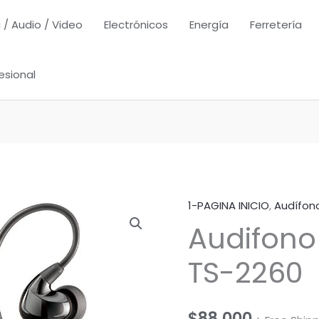
 / Audio / Video
Electrónicos
Energía
Ferretería
esional
1-PAGINA INICIO
,
Audífon
Audifono 
TS-2260
$
88,000