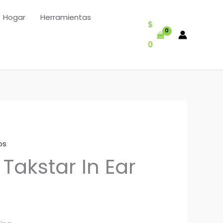
Hogar
Herramientas
$
0
os
Takstar In Ear