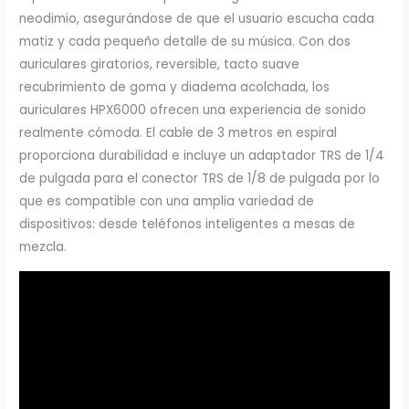
neodimio, asegurándose de que el usuario escucha cada
matiz y cada pequeño detalle de su música. Con dos
auriculares giratorios, reversible, tacto suave
recubrimiento de goma y diadema acolchada, los
auriculares HPX6000 ofrecen una experiencia de sonido
realmente cómoda. El cable de 3 metros en espiral
proporciona durabilidad e incluye un adaptador TRS de 1/4
de pulgada para el conector TRS de 1/8 de pulgada por lo
que es compatible con una amplia variedad de
dispositivos: desde teléfonos inteligentes a mesas de
mezcla.