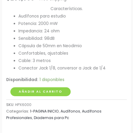
Características.
Audífonos para estudio
Potencia: 2000 mW
Impedancia: 24 ohm
Sensibilidad: 98dB
Cápsula de 50mm en Neodimio
Confortables, ajustables
Cable: 3 metros
Conector Jack 1/8, conversor a Jack de 1/4
Disponibilidad:
1 disponibles
Audífonos
AÑADIR AL CARRITO
para
SKU:
HPX6000
Estudio
Categorías:
1-PAGINA INICIO
,
Audífonos
,
Audífonos
Behringer
Profesionales
,
Diademas para Pc
HPX6000
cantidad