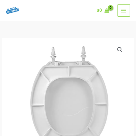
Ir
$
0
al
contenido