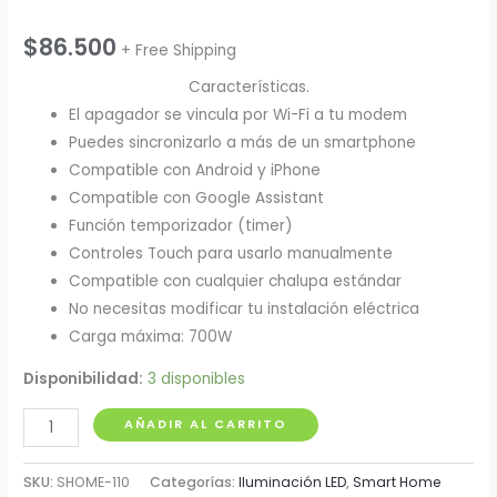
$
86.500
+ Free Shipping
Características.
El apagador se vincula por Wi-Fi a tu modem
Puedes sincronizarlo a más de un smartphone
Compatible con Android y iPhone
Compatible con Google Assistant
Función temporizador (timer)
Controles Touch para usarlo manualmente
Compatible con cualquier chalupa estándar
No necesitas modificar tu instalación eléctrica
Carga máxima: 700W
Disponibilidad:
3 disponibles
Apagador
AÑADIR AL CARRITO
Doble
de
SKU:
SHOME-110
Categorías:
Iluminación LED
,
Smart Home