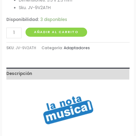
Dimensiones: 5.5 x 2.5 mm
Sku. JV-9V2ATH
Disponibilidad:
3 disponibles
Adaptador
AÑADIR AL CARRITO
de
Voltaje
SKU:
JV-9V2ATH
Categoría:
Adaptadores
Tipo
Regleta
9V
Descripción
2A
cantidad