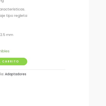
ing
aracterísticas.
je tipo regleta
x 2.5 mm
nibles
L CARRITO
ía:
Adaptadores