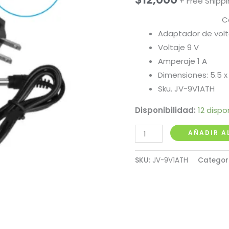
+ Free Shipp
C
Adaptador de volta
Voltaje 9 V
Amperaje 1 A
Dimensiones: 5.5 
Sku. JV-9V1ATH
Disponibilidad:
12 dispo
Adaptador
AÑADIR A
de
Voltaje
SKU:
JV-9V1ATH
Categor
Tipo
Regleta
9V
1A
cantidad