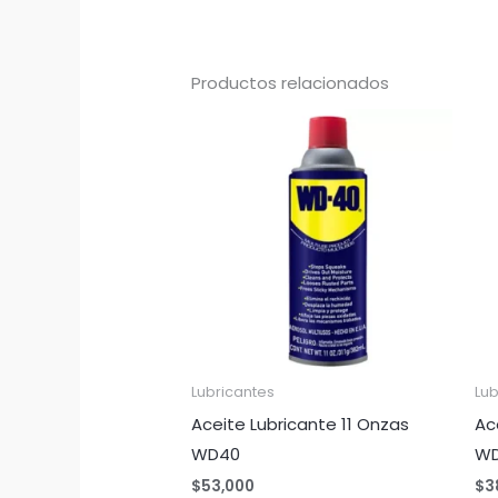
Productos relacionados
Lubricantes
Lub
Aceite Lubricante 11 Onzas
Ac
WD40
W
$
53,000
$
3