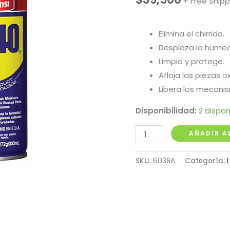
+ Free Shipp
Elimina el chirrido.
Desplaza la hume
Limpia y protege.
Afloja las piezas o
Libera los mecani
Disponibilidad:
2 dispon
Aceite
AÑADIR A
Lubricante
9.6
SKU:
6038A
Categoría:
Onzas
WD40
cantidad