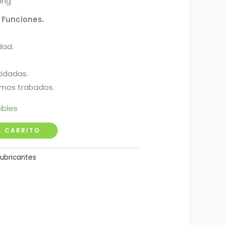
ing
Funciones.
dad.
xidadas.
smos trabados.
ibles
L CARRITO
Lubricantes