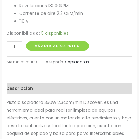
Revoluciones 13000RPM
Corriente de aire 2.3 CBM/min
110 V
Disponibilidad:
5 disponibles
Sopladora
AÑADIR AL CARRITO
350W
13000RPM
SKU:
498050100
Categoría:
Sopladoras
Discover
102
cantidad
Descripción
Pistola sopladora 350W 2.3cbm/min Discover, es una
herramienta ideal para realizar limpieza de equipos
eléctricos, cuenta con un motor de alto rendimiento y bajo
peso lo cual agiliza y facilitar la operación, cuenta con
boquilla de soplado y bolsa para polvo intercambiables