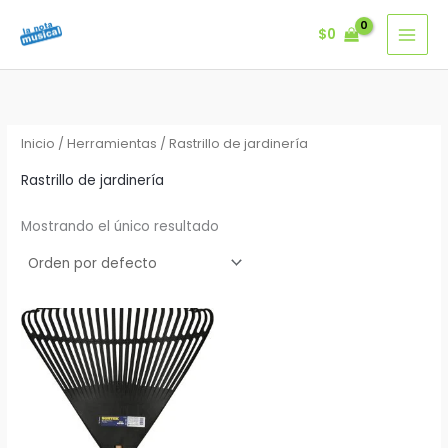
Ir
$
0
al
contenido
Inicio
/
Herramientas
/ Rastrillo de jardinería
Rastrillo de jardinería
Mostrando el único resultado