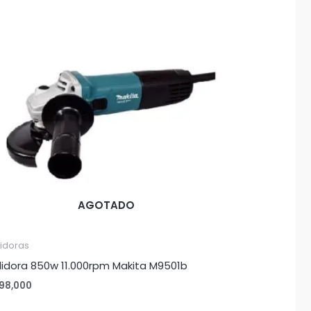
AGOTADO
lidoras
lidora 850w 11.000rpm Makita M9501b
98,000