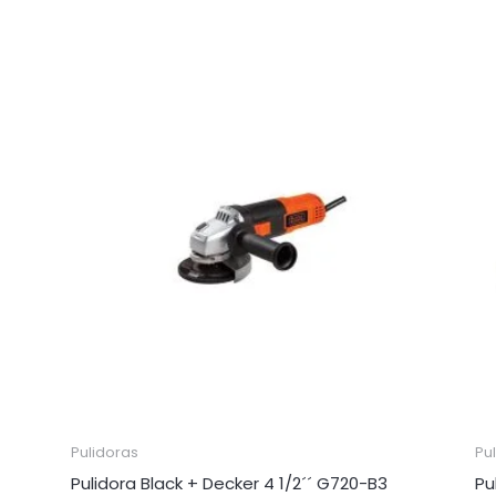
Pulidoras
Pu
Pulidora Black + Decker 4 1/2´´ G720-B3
Pu