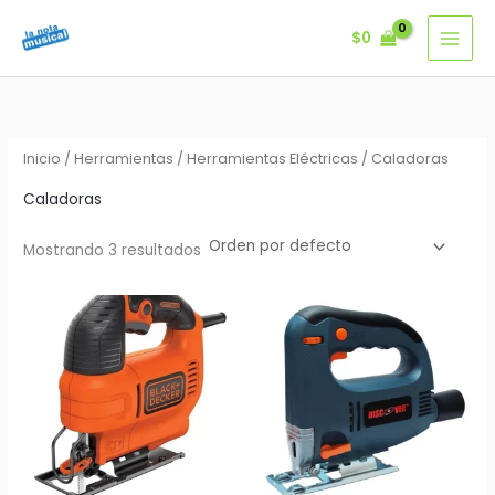
Ir
$
0
al
contenido
Inicio
/
Herramientas
/
Herramientas Eléctricas
/ Caladoras
Caladoras
Mostrando 3 resultados