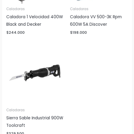
Caladoras
Caladoras
Caladora 1 Velocidad 400W
Caladora VV 500-3K Rpm
Black and Decker
600W 5A Discover
$
244.000
$
198.000
Caladoras
Sierra Sable Industrial 900W
Toolcraft
$
329.500