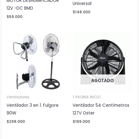
MOTOR DESHUMIFICADOR
Universal
12V -DC BMD
$
148.000
$
59.000
AGOTADO
Ventiladores
1-PAGINA INICIO
Ventilador 3 en 1. Fulgore
Ventilador 54 Centímetros
90W
127V Oster
$
298.000
$
199.000