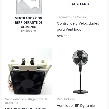
AGOTADO
Repuestos de Cocina
VENTILADOR CON
REFRIGERANTE DE
Control de 5 Velocidades
ALUMINIO
para Ventilador
1 PRODUCTO
$
26.000
Ventilador con refrigerante de
Ventiladores
aluminio
Ventilador 16″ Dynamic