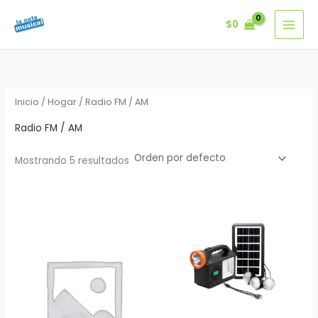
Ir
$
0
al
contenido
Inicio
/
Hogar
/ Radio FM / AM
Radio FM / AM
Mostrando 5 resultados