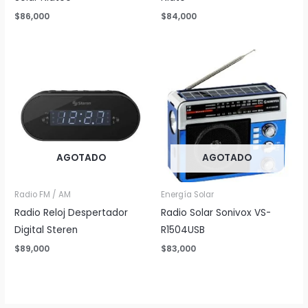
$
86,000
$
84,000
AGOTADO
AGOTADO
Radio FM / AM
Energía Solar
Radio Reloj Despertador
Radio Solar Sonivox VS-
Digital Steren
R1504USB
$
89,000
$
83,000