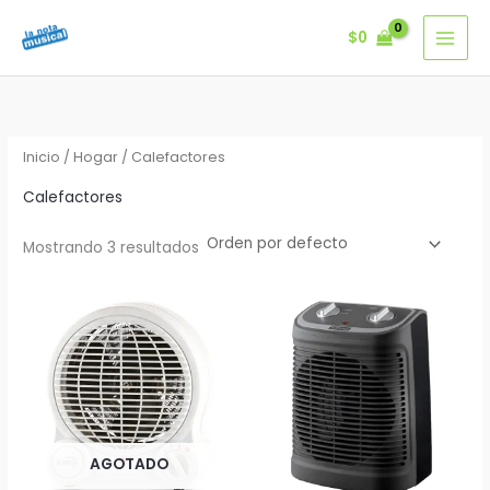
Ir
$
0
al
contenido
Inicio
/
Hogar
/ Calefactores
Calefactores
Mostrando 3 resultados
AGOTADO