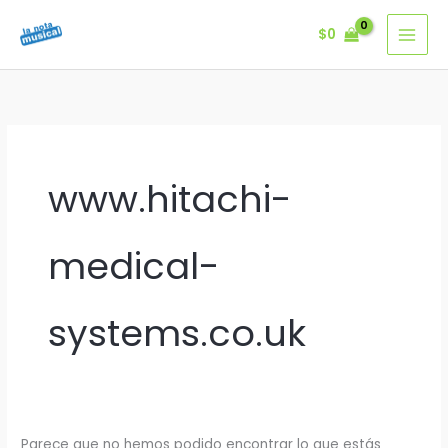
Ir
$
0
al
contenido
www.hitachi-
medical-
systems.co.uk
Parece que no hemos podido encontrar lo que estás